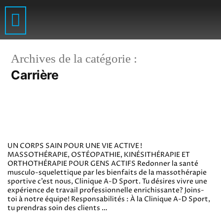
Kinésiologie spécialisée
Drainage lymphatique
Thérapie Sportive et soins sur le terrain
Gym thérapeutique et réadaptation sportive
Massage sur chaise
Archives de la catégorie :
Carrière
UN CORPS SAIN POUR UNE VIE ACTIVE !
MASSOTHÉRAPIE, OSTÉOPATHIE, KINÉSITHÉRAPIE ET
ORTHOTHÉRAPIE POUR GENS ACTIFS Redonner la santé
musculo-squelettique par les bienfaits de la massothérapie
sportive c’est nous, Clinique A-D Sport. Tu désires vivre une
expérience de travail professionnelle enrichissante? Joins-
toi à notre équipe! Responsabilités : À la Clinique A-D Sport,
tu prendras soin des clients …