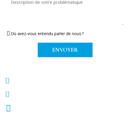
ENVOYER
(819) 473-0528
info@cliniqueadsport.ca
584 Rue Lindsay, Drummondville, J2B 1H5
Politique de confidentialité